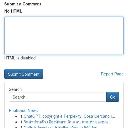
Submit a Comment
No HTML
HTML is disabled
Report Page
Search
Go
Published News
1
ChatGPT, copyright e Perplexity: Cosa Cercano i...
1
วิลล่าส่วนตัว เมืองพัทยา: ดินแดน ส่วนตัวของคุณ ...
1
Catfolk Ascetics: A Feline Way to Wisdom