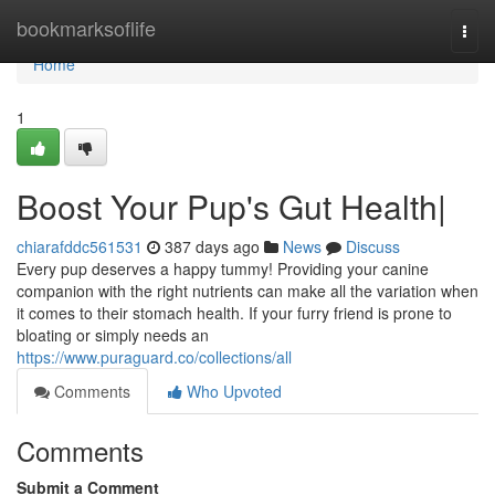
Home
bookmarksoflife
Togg
navi
Home
1
Boost Your Pup's Gut Health|
chiarafddc561531
387 days ago
News
Discuss
Every pup deserves a happy tummy! Providing your canine
companion with the right nutrients can make all the variation when
it comes to their stomach health. If your furry friend is prone to
bloating or simply needs an
https://www.puraguard.co/collections/all
Comments
Who Upvoted
Comments
Submit a Comment