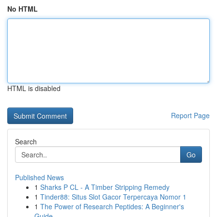
No HTML
HTML is disabled
Report Page
Search
Go
Published News
1
Sharks P CL - A Timber Stripping Remedy
1
Tinder88: Situs Slot Gacor Terpercaya Nomor 1
1
The Power of Research Peptides: A Beginner's
Guide