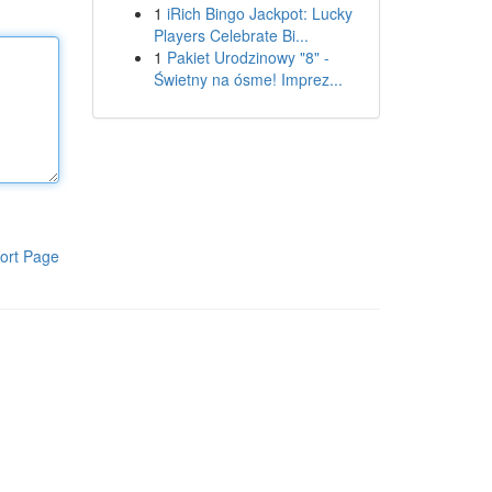
1
iRich Bingo Jackpot: Lucky
Players Celebrate Bi...
1
Pakiet Urodzinowy "8" -
Świetny na ósme! Imprez...
ort Page