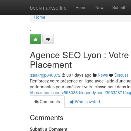
Home
bookmarksoflife
Home
New
Submit
Home
1
Agence SEO Lyon : Votre 
Placement
izaakrgjp040072
387 days ago
News
Discuss
Renforcez votre présence en ligne avec l'aide d'une
performantes pour améliorer votre classement dans les
https://monicaeufv598038.blognody.com/39532871/expe
Comments
Who Upvoted
Comments
Submit a Comment