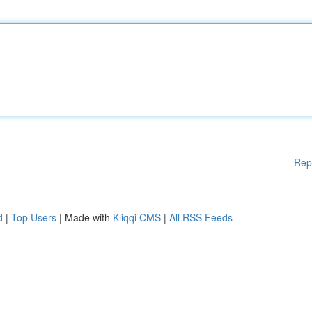
Rep
d
|
Top Users
| Made with
Kliqqi CMS
|
All RSS Feeds