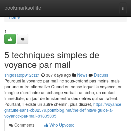
Home
bookmarksoflife
Togg
navi
Home
1
5 techniques simples de
voyance par mail
shigesatop912czz1
387 days ago
News
Discuss
Pourquoi la voyance par mail ne sous-entend pas moins, mais
par une autre alternative Quand on pense lequel la voyance, on
imagine d'ordinaire un échange verbal : un écho, un contact
immédiate, un jour de tension entre deux êtres qui se traitent.
Pourtant, il existe un autre chemin, plus discret,
https://voyance-
gratuite-sans-cb82579.pointblog.net/the-definitive-guide-à-
voyance-par-mail-81635305
Comments
Who Upvoted