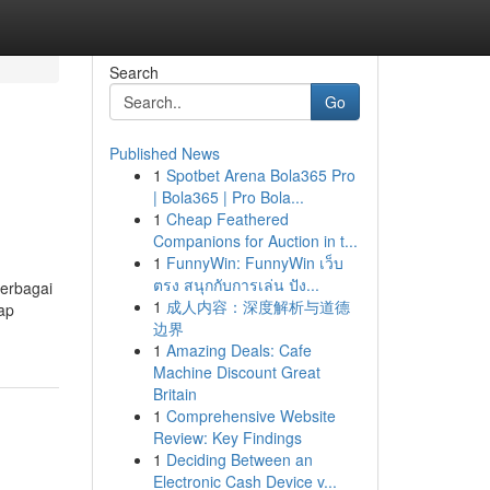
Search
Go
Published News
1
Spotbet Arena Bola365 Pro
| Bola365 | Pro Bola...
1
Cheap Feathered
Companions for Auction in t...
1
FunnyWin: FunnyWin เว็บ
ตรง สนุกกับการเล่น ปัง...
berbagai
1
成人内容：深度解析与道德
ap
边界
1
Amazing Deals: Cafe
Machine Discount Great
Britain
1
Comprehensive Website
Review: Key Findings
1
Deciding Between an
Electronic Cash Device v...