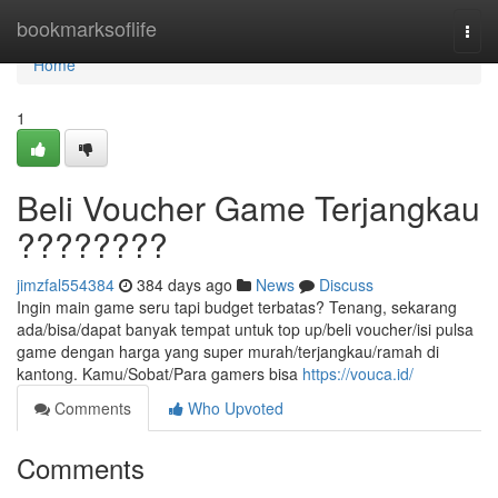
Home
bookmarksoflife
Togg
navi
Home
1
Beli Voucher Game Terjangkau
????????
jimzfal554384
384 days ago
News
Discuss
Ingin main game seru tapi budget terbatas? Tenang, sekarang
ada/bisa/dapat banyak tempat untuk top up/beli voucher/isi pulsa
game dengan harga yang super murah/terjangkau/ramah di
kantong. Kamu/Sobat/Para gamers bisa
https://vouca.id/
Comments
Who Upvoted
Comments