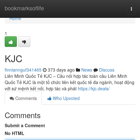
Home
bookmarksoflife
Togg
navi
Home
1
KJC
finniannguf341465
373 days ago
News
Discuss
Liên Minh Quốc Tế KJC – Cầu nối hợp tác toàn cầu Liên Minh
Quốc Tế KJC là một tổ chức liên kết quốc tế đa ngành, hoạt động
với sứ mệnh kết nối, hợp tác và phát
https://kjc.deals/
Comments
Who Upvoted
Comments
Submit a Comment
No HTML