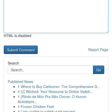
HTML is disabled
Report Page
Search
Go
Published News
1
Where to Buy Carbomer: The Comprehensive G...
1
LC Winford: Your Resource to Online Visibili...
1
{Rindo de Mim Pra Não Chorar: O Humor
Autodepre...
1
Frozen Chicken Feet
1
I am unable to satisfy said request .