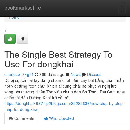
Home
bookmarksoflife
Togg
navi
Home
1
The Single Best Strategy To
Use For dongkhai
charleso134gff4
369 days ago
News
Discuss
Dù bị cụt cả hai tay đang chăm chút nắm cây bút bằng chân, nắn
nót viết từng "con chữ" khiến ai cũng phải nể phục vì nghị lực
sống phi thường Nhân Tộc viễn chinh đến Sơ Thiên Đại Cấm nhất
chiến tái đến Dương Khai trở về trải
https://dongkhai49371.p2blogs.com/35285636/new-step-by-step-
map-for-dong-khai
Comments
Who Upvoted