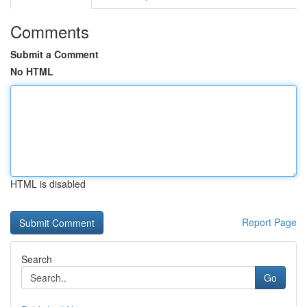
Comments
Submit a Comment
No HTML
HTML is disabled
Report Page
Search
Go