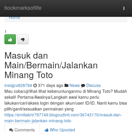
Home
bookmarksoflife
Togg
navi
Home
1
Masuk dan
Main/Bermain/Jalankan
Minang Toto
inesjjcx828794
371 days ago
News
Discuss
Mau coba/uji/lihat-lihat keberuntunganmu di Minang Toto? Mudah
sekali! Pertama/Awalnya/Langkah awal kamu perlu
lakukan/cari/akses login dengan akun/user ID/ID. Nanti kamu bisa
pilih/ganti/sesuaikan permainan yang
https://emiliakrtr797749.blogcudinti.com/36743170/masuk-dan-
main-bermain-jalankan-minang-toto
Comments
Who Upvoted