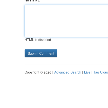
No HTML
HTML is disabled
Copyright © 2026 |
Advanced Search
|
Live
|
Tag Clou