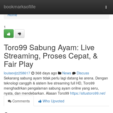
Home
bookmarksoflife
Togg
navi
Home
1
Toro99 Sabung Ayam: Live
Streaming, Proses Cepat, &
Fair Play
louisevjiz258617
368 days ago
News
Discuss
Sekarang sabung ayam tidak perlu lagi datang ke arena. Dengan
teknologi canggih & sistem live streaming full HD, Toro99
menghadirkan pengalaman sabung ayam online yang seru,
nyata, dan mendebarkan. Alasan Toro99
https://situstoro99.net/
Comments
Who Upvoted