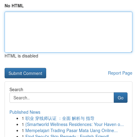
No HTML
HTML is disabled
Report Page
Search
Go
Published News
1
职业 穿线师认证 ：全面 解析与 指导
1
{Smartworld Wellness Residences: Your Haven o...
1
Mempelajari Trading Pasar Mata Uang Online...
1
Find Seoul's Skin Remedy : English-Friendl...