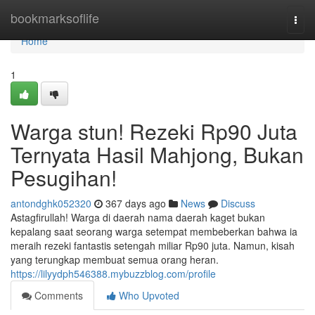
Home
bookmarksoflife
Togg
navi
Home
1
Warga stun! Rezeki Rp90 Juta
Ternyata Hasil Mahjong, Bukan
Pesugihan!
antondghk052320
367 days ago
News
Discuss
Astagfirullah! Warga di daerah nama daerah kaget bukan
kepalang saat seorang warga setempat membeberkan bahwa ia
meraih rezeki fantastis setengah miliar Rp90 juta. Namun, kisah
yang terungkap membuat semua orang heran.
https://lilyydph546388.mybuzzblog.com/profile
Comments
Who Upvoted