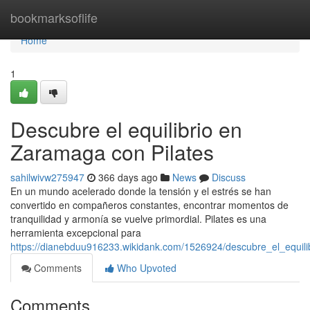
Home
bookmarksoflife
Home
1
Descubre el equilibrio en
Zaramaga con Pilates
sahilwivw275947
366 days ago
News
Discuss
En un mundo acelerado donde la tensión y el estrés se han
convertido en compañeros constantes, encontrar momentos de
tranquilidad y armonía se vuelve primordial. Pilates es una
herramienta excepcional para
https://dianebduu916233.wikidank.com/1526924/descubre_el_equil
Comments
Who Upvoted
Comments