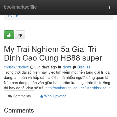
Home
bookmarksoflife
Togg
navi
Home
1
My Trai Nghiem 5a Giai Tri
Dinh Cao Cung HB88 super
christn778okd3
364 days ago
News
Discuss
Trong thời đại số hiện nay, việc tìm kiếm một nền tảng giải trí đa
dạng, an toàn và hấp dẫn là điều mà nhiều người dùng quan tâm.
Nếu bạn đang phân vân giữa hàng trăm lựa chọn trên thị trường
thì hãy để tôi chia sẻ trải
http://ambar.utpl.edu.ec/user/hb88adult
Comments
Who Upvoted
Comments