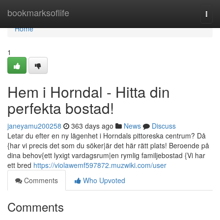
Home
bookmarksoflife
Togg
navi
Home
1
Hem i Horndal - Hitta din
perfekta bostad!
janeyamu200258
363 days ago
News
Discuss
Letar du efter en ny lägenhet i Horndals pittoreska centrum? Då
{har vi precis det som du söker|är det här rätt plats! Beroende på
dina behov{ett lyxigt vardagsrum|en rymlig familjebostad {Vi har
ett bred
https://violawemf597872.muzwiki.com/user
Comments
Who Upvoted
Comments