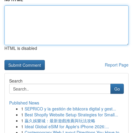
HTML is disabled
Report Page
Search
Go
Published News
1
SEPRICO y la gestión de bitácora digital y gest...
1
Best Shopify Website Setup Strategies for Small...
1
贏久娛樂城：最新遊戲推薦與玩法攻略
1
Ideal Global eSIM for Apple's iPhone 2026:...
1
Contemporary Web Layout Directions You Have to