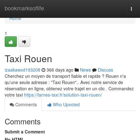
Home
bookmarksoflife
Togg
navi
Home
1
Taxi Rouen
izaakawxd193208
366 days ago
News
Discuss
Cherchez un moyen de transport fiable et rapide ? Rouen n'a
qu'une seule adresse : "Taxi Rouen".. Avec notre service de
réservation en ligne, obtenez votre trajet en un clic . Commandez
votre taxi
https://farnes-taxi.fr/solution-taxi-rouen/
Comments
Who Upvoted
Comments
Submit a Comment
No HTML