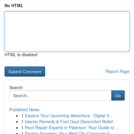
No HTML
HTML is disabled
Report Page
Search
Go
Published News
1
Explore Your Upcoming Adventure : Digital V...
1
Islamic Remedy & Foot Gout Discomfort Relief
1
Roof Repair Experts in Paterson: Your Guide to ...
1
Electric Scooters: Your Best City Commute G...