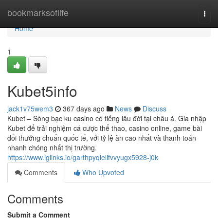
Home
bookmarksoflife
Togg
navi
Home
1
Kubet5info
jack1v75wem3
367 days ago
News
Discuss
Kubet – Sòng bạc ku casino có tiếng lâu đời tại châu á. Gia nhập
Kubet để trải nghiệm cá cược thể thao, casino online, game bài
đổi thưởng chuẩn quốc tế, với tỷ lệ ăn cao nhất và thanh toán
nhanh chóng nhất thị trường.
https://www.iglinks.io/garthpyqielifvvyugx5928-j0k
Comments
Who Upvoted
Comments
Submit a Comment