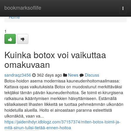
Home
bookmarksoflife
Togg
navi
Home
1
Kuinka botox voi vaikuttaa
omakuvaan
sandraqz3456
362 days ago
News
Discuss
Botox-hoidon asema modernissa kauneudenhoitomaailmassa:
Kattava opas vaikutuksista Botox on muodostunut merkittäväksi
tekijäksi tämän päivän kauneudenhoitoa. Se toimii ei-kirurgisena
ratkaisuna ikääntymisen merkkien häivyttämiseen. Estämällä
väliaikaisesti lihasten liikkeitä se tuottaa pehmeämmän ulkonäön
hoidetuilla alueilla. Hoito ei ainoastaan paranna esteettistä
ulkonäköä, vaan va...
https://jaidenihdyr.idblogz.com/37157374/miten-botox-toimii-ja-
mitä-sinun-tulisi-tietää-ennen-hoitoa