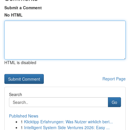
Submit a Comment
No HTML
HTML is disabled
Report Page
Search
Go
Published News
1
Klicktipp Erfahrungen: Was Nutzer wirklich beri...
1
Intelligent System Side Ventures 2026: Easy ...