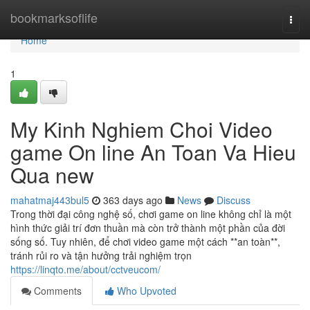
Home
bookmarksoflife
Togg
navi
Home
1
My Kinh Nghiem Choi Video
game On line An Toan Va Hieu
Qua new
mahatmaj443bul5
363 days ago
News
Discuss
Trong thời đại công nghệ số, chơi game on line không chỉ là một
hình thức giải trí đơn thuần mà còn trở thành một phần của đời
sống số. Tuy nhiên, để chơi video game một cách **an toàn**,
tránh rủi ro và tận hưởng trải nghiệm trọn
https://linqto.me/about/cctveucom/
Comments
Who Upvoted