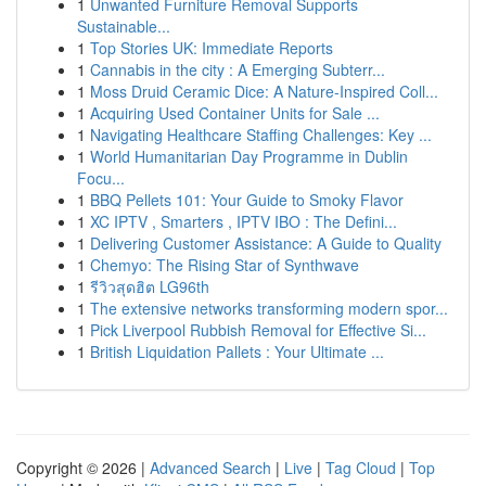
1
Unwanted Furniture Removal Supports
Sustainable...
1
Top Stories UK: Immediate Reports
1
Cannabis in the city : A Emerging Subterr...
1
Moss Druid Ceramic Dice: A Nature-Inspired Coll...
1
Acquiring Used Container Units for Sale ...
1
Navigating Healthcare Staffing Challenges: Key ...
1
World Humanitarian Day Programme in Dublin
Focu...
1
BBQ Pellets 101: Your Guide to Smoky Flavor
1
XC IPTV , Smarters , IPTV IBO : The Defini...
1
Delivering Customer Assistance: A Guide to Quality
1
Chemyo: The Rising Star of Synthwave
1
รีวิวสุดฮิต LG96th
1
The extensive networks transforming modern spor...
1
Pick Liverpool Rubbish Removal for Effective Si...
1
British Liquidation Pallets : Your Ultimate ...
Copyright © 2026 |
Advanced Search
|
Live
|
Tag Cloud
|
Top