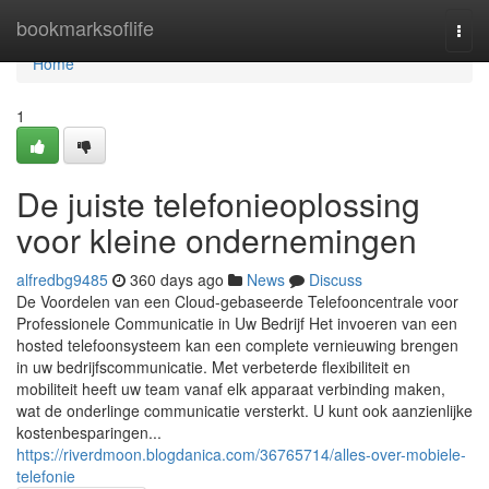
Home
bookmarksoflife
Togg
navi
Home
1
De juiste telefonieoplossing
voor kleine ondernemingen
alfredbg9485
360 days ago
News
Discuss
De Voordelen van een Cloud-gebaseerde Telefooncentrale voor
Professionele Communicatie in Uw Bedrijf Het invoeren van een
hosted telefoonsysteem kan een complete vernieuwing brengen
in uw bedrijfscommunicatie. Met verbeterde flexibiliteit en
mobiliteit heeft uw team vanaf elk apparaat verbinding maken,
wat de onderlinge communicatie versterkt. U kunt ook aanzienlijke
kostenbesparingen...
https://riverdmoon.blogdanica.com/36765714/alles-over-mobiele-
telefonie