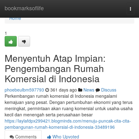
Home
bookmarksoflife
Togg
navi
Home
1
Menyentuh Atap Impian:
Pengembangan Rumah
Komersial di Indonesia
phoebeulbm597793
361 days ago
News
Discuss
Perkembangan rumah komersial di Indonesia mengalami
kemajuan yang pesat. Dengan pertumbuhan ekonomi yang terus
meningkat, permintaan akan ruang komersial untuk usaha-usaha
kecil dan menengah serta perusahaan besar
https://laylafdpx299421.blogminds.com/menuju-puncak-cita-cita-
pembangunan-rumah-komersial-di-indonesia-33489196
Comments
Who Upvoted