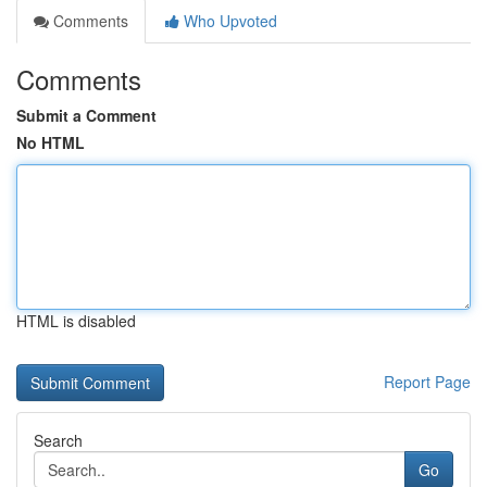
Comments
Who Upvoted
Comments
Submit a Comment
No HTML
HTML is disabled
Report Page
Search
Go