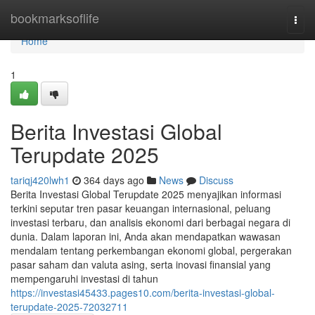
Home
bookmarksoflife
Togg
navi
Home
1
Berita Investasi Global
Terupdate 2025
tariqj420lwh1
364 days ago
News
Discuss
Berita Investasi Global Terupdate 2025 menyajikan informasi
terkini seputar tren pasar keuangan internasional, peluang
investasi terbaru, dan analisis ekonomi dari berbagai negara di
dunia. Dalam laporan ini, Anda akan mendapatkan wawasan
mendalam tentang perkembangan ekonomi global, pergerakan
pasar saham dan valuta asing, serta inovasi finansial yang
mempengaruhi investasi di tahun
https://investasi45433.pages10.com/berita-investasi-global-
terupdate-2025-72032711