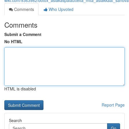
wiki.com/9363982/botox_asiakaspalautteita_mitä_asiakkaat_sanovat
Comments
Who Upvoted
Comments
Submit a Comment
No HTML
HTML is disabled
Report Page
Search
Go