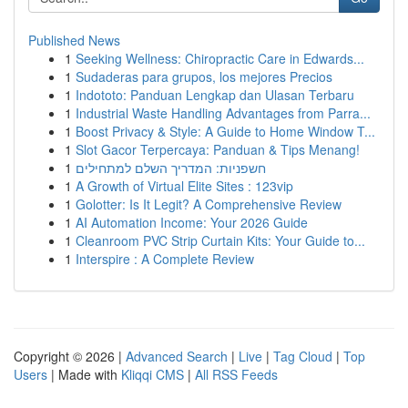
Published News
1
Seeking Wellness: Chiropractic Care in Edwards...
1
Sudaderas para grupos, los mejores Precios
1
Indototo: Panduan Lengkap dan Ulasan Terbaru
1
Industrial Waste Handling Advantages from Parra...
1
Boost Privacy & Style: A Guide to Home Window T...
1
Slot Gacor Terpercaya: Panduan & Tips Menang!
1
חשפניות: המדריך השלם למתחילים
1
A Growth of Virtual Elite Sites : 123vip
1
Golotter: Is It Legit? A Comprehensive Review
1
AI Automation Income: Your 2026 Guide
1
Cleanroom PVC Strip Curtain Kits: Your Guide to...
1
Interspire : A Complete Review
Copyright © 2026 |
Advanced Search
|
Live
|
Tag Cloud
|
Top
Users
| Made with
Kliqqi CMS
|
All RSS Feeds