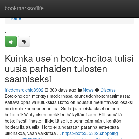
Home
bookmarksoflife
Home
1
Kuinka usein botox-hoitoa tulisi
uusia parhaiden tulosten
saamiseksi
friedensreichio8902
360 days ago
News
Discuss
Botox-hoidon merkitys modernissa kauneudenhoitomaailmassa:
Kattava opas vaikutuksista Botox on noussut merkittäväksi osaksi
modernia kauneudenhoitoa. Se tarjoaa leikkauksettomana
hoitona ikääntymisen merkkien häivyttämiseen. Hillitsemällä
hetkellisesti lihasten liikkeitä se luo pehmeämmän ulkonäön
hoidetuilla alueilla. Hoito ei ainoastaan paranna esteettistä
ulkonäköä, vaan vaikuttaa ...
https://botox55322.shopping-