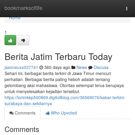
Home
bookmarksoflife
Togg
navi
Home
1
Berita Jatim Terbaru Today
jasoneuxx037741
360 days ago
News
Discuss
Sehari ini, berbagai berita terkini di Jawa Timur mencuri
perhatian. Berbagai berita paling heboh adalah tentang
gelombang aksi mahasiswa. Otoritas setempat terus berupaya
untuk menyelesaikan kejadian tersebut.
https://lorimkkp500869.digitollblog.com/36569076/kabar-terkini-
surabaya-dan-sekitarnya
Comments
Who Upvoted
Comments