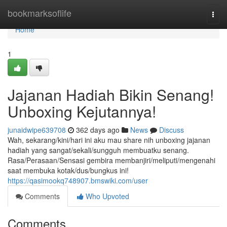
Home
bookmarksoflife
Togg
navi
Home
1
Jajanan Hadiah Bikin Senang!
Unboxing Kejutannya!
junaidwipe639708
362 days ago
News
Discuss
Wah, sekarang/kini/hari ini aku mau share nih unboxing jajanan
hadiah yang sangat/sekali/sungguh membuatku senang.
Rasa/Perasaan/Sensasi gembira membanjiri/meliputi/mengenahi
saat membuka kotak/dus/bungkus ini!
https://qasimookq748907.bmswiki.com/user
Comments
Who Upvoted
Comments