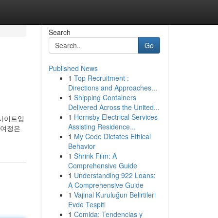
Search
Go
Published News
1
Top Recruitment :
Directions and Approaches...
1
Shipping Containers
Delivered Across the United...
1
Hornsby Electrical Services
 사이트입
Assisting Residence...
 여정은
1
My Code Dictates Ethical
Behavior
1
Shrink Film: A
Comprehensive Guide
1
Understanding 922 Loans:
A Comprehensive Guide
1
Vajinal Kuruluğun Belirtileri
Evde Tespiti
1
Comida: Tendencias y