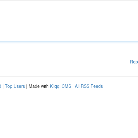
Rep
d
|
Top Users
| Made with
Kliqqi CMS
|
All RSS Feeds