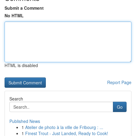
Submit a Comment
No HTML
HTML is disabled
Report Page
Search
Go
Published News
1
Atelier de photo à la ville de Fribourg : ...
1
Finest Trout - Just Landed, Ready to Cook!