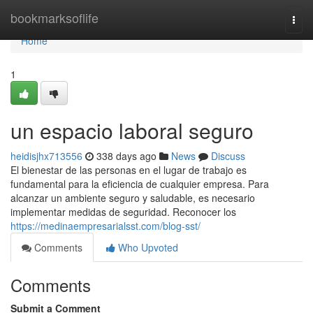
Home
bookmarksoflife
Togg
navi
Home
1
un espacio laboral seguro
heidisjhx713556
338 days ago
News
Discuss
El bienestar de las personas en el lugar de trabajo es
fundamental para la eficiencia de cualquier empresa. Para
alcanzar un ambiente seguro y saludable, es necesario
implementar medidas de seguridad. Reconocer los
https://medinaempresarialsst.com/blog-sst/
Comments
Who Upvoted
Comments
Submit a Comment