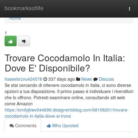
Home
bookmarksoflife
Togg
navi
Home
1
Trovare Cocodamolo In Italia:
Dove E' Disponibile?
haseebrzvu424578
337 days ago
News
Discuss
Se stai cercando di ottenere cocodamolo in Italia, ci sono diverse
opzioni a tua disposizione. Il primo passo è individuare i rivenditori
che lo offrono. Potresti esaminare online, consultando siti web
come Amazon
https://emilyjbwv044699.designertoblog.com/68158201/trovare-
cocodamolo-in-italia-dove-si-trova
Comments
Who Upvoted