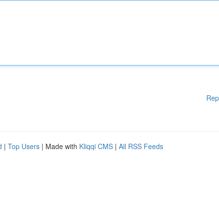
Rep
d
|
Top Users
| Made with
Kliqqi CMS
|
All RSS Feeds