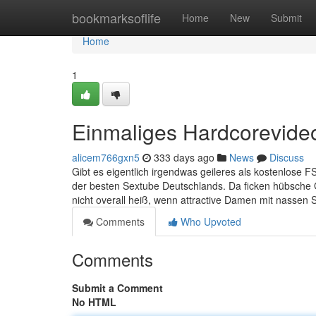
Home
bookmarksoflife
Home
New
Submit
Home
1
Einmaliges Hardcorevideo
alicem766gxn5
333 days ago
News
Discuss
Gibt es eigentlich irgendwas geileres als kostenlose F
der besten Sextube Deutschlands. Da ficken hübsche
nicht overall heiß, wenn attractive Damen mit nassen 
Comments
Who Upvoted
Comments
Submit a Comment
No HTML