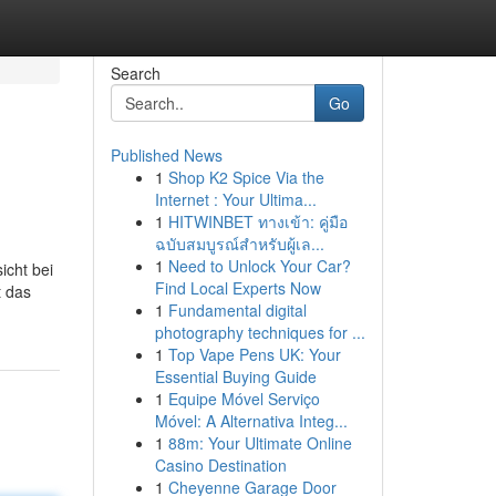
Search
Go
Published News
1
Shop K2 Spice Via the
Internet : Your Ultima...
1
HITWINBET ทางเข้า: คู่มือ
ฉบับสมบูรณ์สำหรับผู้เล...
1
Need to Unlock Your Car?
icht bei
Find Local Experts Now
t das
1
Fundamental digital
photography techniques for ...
1
Top Vape Pens UK: Your
Essential Buying Guide
1
Equipe Móvel Serviço
Móvel: A Alternativa Integ...
1
88m: Your Ultimate Online
Casino Destination
1
Cheyenne Garage Door