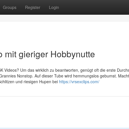
Groups
Register
Login
 mit gieriger Hobbynutte
SK Videos? Um das wirklich zu beantworten, genügt oft die erste Durchs
 Grannies Nonstop. Auf dieser Tube wird hemmungslos gebumst. Mach
Schlitzen und riesigen Hupen bei
https://vrsexclips.com/