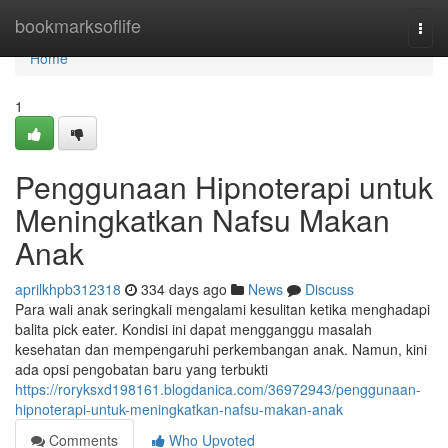
Home
bookmarksoflife
Togg
navi
Home
1
Penggunaan Hipnoterapi untuk
Meningkatkan Nafsu Makan
Anak
aprilkhpb312318
334 days ago
News
Discuss
Para wali anak seringkali mengalami kesulitan ketika menghadapi
balita pick eater. Kondisi ini dapat mengganggu masalah
kesehatan dan mempengaruhi perkembangan anak. Namun, kini
ada opsi pengobatan baru yang terbukti
https://roryksxd198161.blogdanica.com/36972943/penggunaan-
hipnoterapi-untuk-meningkatkan-nafsu-makan-anak
Comments
Who Upvoted