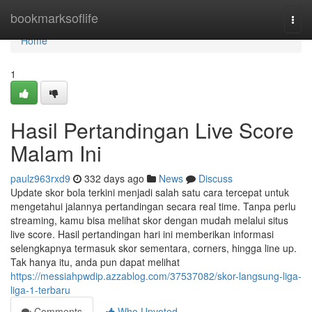
Home
bookmarksoflife
Togg
navi
Home
1
Hasil Pertandingan Live Score
Malam Ini
paulz963rxd9
332 days ago
News
Discuss
Update skor bola terkini menjadi salah satu cara tercepat untuk
mengetahui jalannya pertandingan secara real time. Tanpa perlu
streaming, kamu bisa melihat skor dengan mudah melalui situs
live score. Hasil pertandingan hari ini memberikan informasi
selengkapnya termasuk skor sementara, corners, hingga line up.
Tak hanya itu, anda pun dapat melihat
https://messiahpwdip.azzablog.com/37537082/skor-langsung-liga-
liga-1-terbaru
Comments
Who Upvoted