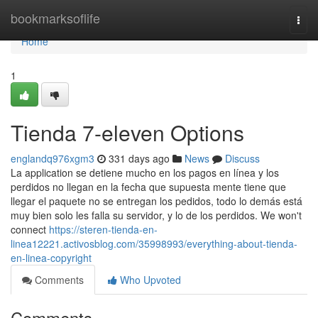
Home
bookmarksoflife
Togg
navi
Home
1
Tienda 7-eleven Options
englandq976xgm3
331 days ago
News
Discuss
La application se detiene mucho en los pagos en línea y los
perdidos no llegan en la fecha que supuesta mente tiene que
llegar el paquete no se entregan los pedidos, todo lo demás está
muy bien solo les falla su servidor, y lo de los perdidos. We won't
connect
https://steren-tienda-en-
linea12221.activosblog.com/35998993/everything-about-tienda-
en-linea-copyright
Comments
Who Upvoted
Comments