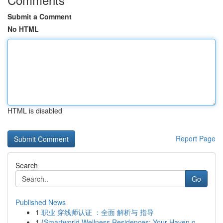
Submit a Comment
No HTML
HTML is disabled
Report Page
Search
Go
Published News
1
职业 穿线师认证 ：全面 解析与 指导
1
{Smartworld Wellness Residences: Your Haven o...