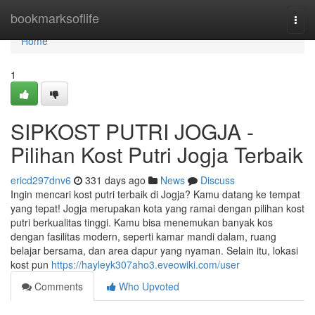
Home
bookmarksoflife
Togg
navi
Home
1
SIPKOST PUTRI JOGJA -
Pilihan Kost Putri Jogja Terbaik
ericd297dnv6
331 days ago
News
Discuss
Ingin mencari kost putri terbaik di Jogja? Kamu datang ke tempat
yang tepat! Jogja merupakan kota yang ramai dengan pilihan kost
putri berkualitas tinggi. Kamu bisa menemukan banyak kos
dengan fasilitas modern, seperti kamar mandi dalam, ruang
belajar bersama, dan area dapur yang nyaman. Selain itu, lokasi
kost pun
https://hayleyk307aho3.eveowiki.com/user
Comments
Who Upvoted