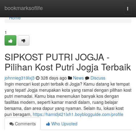
Home
bookmarksoflife
Togg
navi
Home
1
SIPKOST PUTRI JOGJA -
Pilihan Kost Putri Jogja Terbaik
johnnieg319lxj3
328 days ago
News
Discuss
Ingin mencari kost putri terbaik di Jogja? Kamu datang ke tempat
yang tepat! Jogja merupakan kota yang ramai dengan pilihan kost
putri memadai. Kamu bisa menemukan banyak kos dengan
fasilitas modern, seperti kamar mandi dalam, ruang belajar
bersama, dan area dapur yang nyaman. Selain itu, lokasi kost
pun beragam,
https://hamidj421lxh1.boyblogguide.com/profile
Comments
Who Upvoted