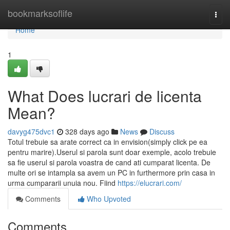
Home
bookmarksoflife
Togg
navi
Home
1
What Does lucrari de licenta
Mean?
davyg475dvc1
328 days ago
News
Discuss
Totul trebuie sa arate correct ca in envision(simply click pe ea
pentru marire).Userul si parola sunt doar exemple, acolo trebuie
sa fie userul si parola voastra de cand ati cumparat licenta. De
multe ori se intampla sa avem un PC in furthermore prin casa in
urma cumpararii unuia nou. Fiind
https://elucrari.com/
Comments
Who Upvoted
Comments