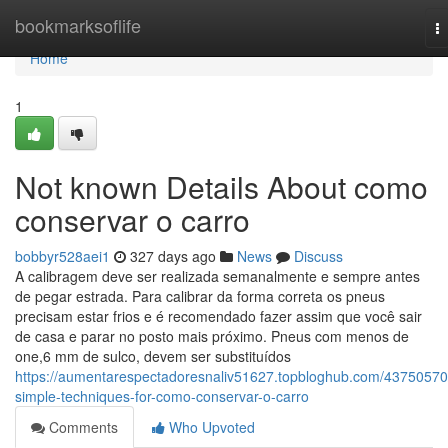
Home
bookmarksoflife
T
na
Home
1
Not known Details About como
conservar o carro
bobbyr528aei1
327 days ago
News
Discuss
A calibragem deve ser realizada semanalmente e sempre antes
de pegar estrada. Para calibrar da forma correta os pneus
precisam estar frios e é recomendado fazer assim que você sair
de casa e parar no posto mais próximo. Pneus com menos de
one,6 mm de sulco, devem ser substituídos
https://aumentarespectadoresnaliv51627.topbloghub.com/43750570
simple-techniques-for-como-conservar-o-carro
Comments
Who Upvoted