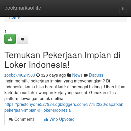
Home
bookmarksoflife
Togg
navi
Home
1
Temukan Pekerjaan Impian di
Loker Indonesia!
zoebckm624503
326 days ago
News
Discuss
Ingin memiliki pekerjaan impian yang menyenangkan? Di
Indonesia, kamu bisa berani karir di berbagai bidang. Ubah tujuan
karir dan carilah lowongan kerja yang sesuai. Gunakan situs
platform lowongan untuk melihat
https://prestonyone527924.dgbloggers.com/37782223/dapatkan-
pekerjaan-impian-di-loker-indonesia
Comments
Who Upvoted