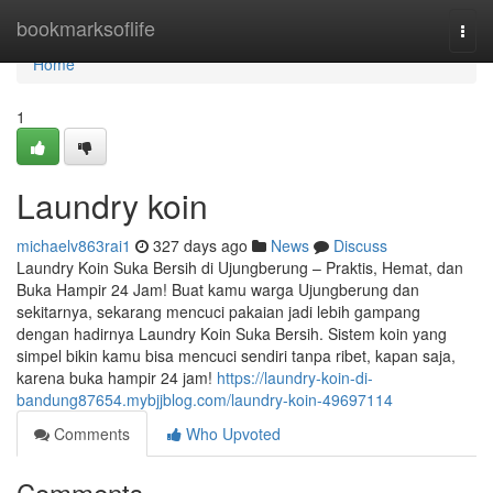
Home
bookmarksoflife
Togg
navi
Home
1
Laundry koin
michaelv863rai1
327 days ago
News
Discuss
Laundry Koin Suka Bersih di Ujungberung – Praktis, Hemat, dan
Buka Hampir 24 Jam! Buat kamu warga Ujungberung dan
sekitarnya, sekarang mencuci pakaian jadi lebih gampang
dengan hadirnya Laundry Koin Suka Bersih. Sistem koin yang
simpel bikin kamu bisa mencuci sendiri tanpa ribet, kapan saja,
karena buka hampir 24 jam!
https://laundry-koin-di-
bandung87654.mybjjblog.com/laundry-koin-49697114
Comments
Who Upvoted
Comments