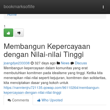
Home
bookmarksoflife
Togg
navi
Home
1
Membangun Kepercayaan
dengan Nilai-nilai Tinggi
joangdye233338
327 days ago
News
Discuss
Membangun kepercayaan dalam komunitas yang erat
membutuhkan komitmen pada idealisme yang tinggi. Ketika kita
menerapkan nilai-nilai seperti kejujuran, komitmen dan solidaritas,
kita menciptakan dasar yang kokoh untuk
https://nannienjru721135.qowap.com/96110264/membangun-
kepercayaan-dengan-nilai-nilai-tinggi
Comments
Who Upvoted