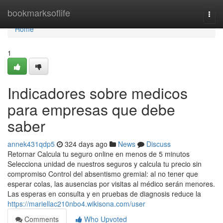
Home
bookmarksoflife
Togg
navi
Home
1
Indicadores sobre medicos
para empresas que debe
saber
annek431qdp5
324 days ago
News
Discuss
Retornar Calcula tu seguro online en menos de 5 minutos
Selecciona unidad de nuestros seguros y calcula tu precio sin
compromiso Control del absentismo gremial: al no tener que
esperar colas, las ausencias por visitas al médico serán menores.
Las esperas en consulta y en pruebas de diagnosis reduce la
https://mariellac210nbo4.wikisona.com/user
Comments
Who Upvoted