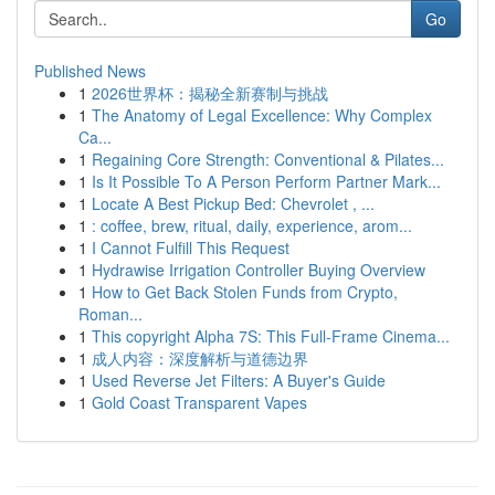
Go
Published News
1
2026世界杯：揭秘全新赛制与挑战
1
The Anatomy of Legal Excellence: Why Complex
Ca...
1
Regaining Core Strength: Conventional & Pilates...
1
Is It Possible To A Person Perform Partner Mark...
1
Locate A Best Pickup Bed: Chevrolet , ...
1
: coffee, brew, ritual, daily, experience, arom...
1
I Cannot Fulfill This Request
1
Hydrawise Irrigation Controller Buying Overview
1
How to Get Back Stolen Funds from Crypto,
Roman...
1
This copyright Alpha 7S: This Full-Frame Cinema...
1
成人内容：深度解析与道德边界
1
Used Reverse Jet Filters: A Buyer's Guide
1
Gold Coast Transparent Vapes