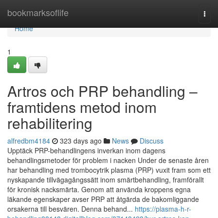
Home
bookmarksoflife
Togg
navi
Home
1
Artros och PRP behandling –
framtidens metod inom
rehabilitering
alfredbm4184
323 days ago
News
Discuss
Upptäck PRP-behandlingens inverkan inom dagens
behandlingsmetoder för problem i nacken Under de senaste åren
har behandling med trombocytrik plasma (PRP) vuxit fram som ett
nyskapande tillvägagångssätt inom smärtbehandling, framförallt
för kronisk nacksmärta. Genom att använda kroppens egna
läkande egenskaper avser PRP att åtgärda de bakomliggande
orsakerna till besvären. Denna behand...
https://plasma-h-r-