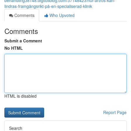
behandling38148.digitollblog.com/37148423/hur-artros-kan-
lindras-framgångsrikt-på-en-specialiserad-klinik
Comments
Who Upvoted
Comments
Submit a Comment
No HTML
HTML is disabled
Report Page
Search