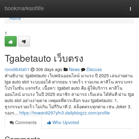
Home
bookmarksoflife
Togg
navi
Home
1
Tgabetauto เว็บตรง
ronx964tah1
306 days ago
News
Discuss
คำอธิบาย: tgabetauto เว็บพนันออนไลน์ มาแรง ปี 2025 เล่นง่ายผ่าน
tga auto slot ระบบออโต้ ฝากถอน รวดเร็ว รวมเกม คาสิโน ครบวงจร
โปรโมชั่น แจกจริง. เนื้อหา: tgabet auto คือ ผู้ให้บริการ คาสิโน
ออนไลน์ มาแรง ในปี 2025 สมาชิก สามารถ เริ่มเล่น ได้ทันที ผ่าน tga
auto slot อย่างง่ายดาย เหตุผลที่ควรเลือก ของ tgabetauto: 1.
ธุรกรรมรวดเร็ว ไม่เกิน ไม่กี่วินาที 2. สล็อตครบทุกค่าย เช่น Joker 3.
รองร...
https://howardi297yfn3.dailyblogzz.com/profile
Comments
Who Upvoted
Comments