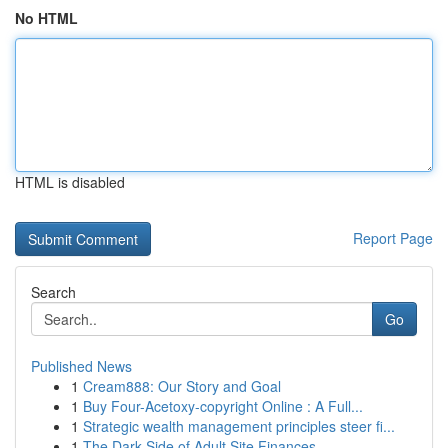
No HTML
HTML is disabled
Report Page
Search
Go
Published News
1
Cream888: Our Story and Goal
1
Buy Four-Acetoxy-copyright Online : A Full...
1
Strategic wealth management principles steer fi...
1
The Dark Side of Adult Site Finances