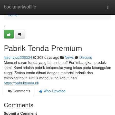
Home
bookmarksoflife
Togg
navi
Home
1
Pabrik Tenda Premium
jasonyyzz226324
308 days ago
News
Discuss
Mencari saran tenda yang tahan lama? Pertimbangkan produk
kami. Kami adalah pabrik terkemuka yang fokus pada keunggulan
tinggi. Setiap tenda dibuat dengan material terbaik dan
teknologiterkini untuk mendukung kebutuhan
https://pabriktenda.id/
Comments
Who Upvoted
Comments
Submit a Comment