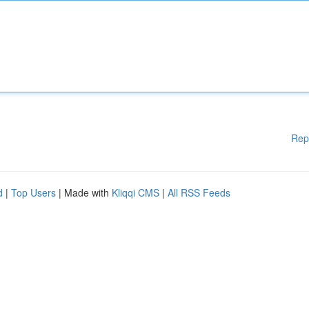
Rep
d
|
Top Users
| Made with
Kliqqi CMS
|
All RSS Feeds