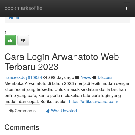
Home
bookmarksoflife
Togg
navi
Home
1
Cara Login Arwanatoto Web
Terbaru 2023
franceskdqy610024
299 days ago
News
Discuss
Membuka Arwanatoto di tahun 2023 menjadi lebih mudah dengan
situs resmi yang tersedia. Untuk masuk ke dalam dunia taruhan
online yang seru, kamu perlu melakukan tata cara login yang
mudah dan cepat. Berikut adalah
https://artikelarwana.com/
Comments
Who Upvoted
Comments