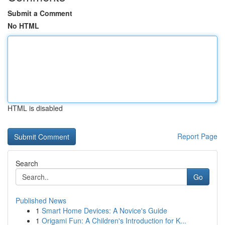
Submit a Comment
No HTML
HTML is disabled
Report Page
Search
Go
Published News
1
Smart Home Devices: A Novice's Guide
1
Origami Fun: A Children's Introduction for K...